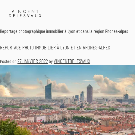
Catégorie :
Reportage immobilier
Pr
Me
VINCENT DELESVAUX
Photographe Vidéaste Corporate Lyon
Reportage photographique immobilier à Lyon et dans la région Rhones-alpes
REPORTAGE PHOTO IMMOBILIER À LYON ET EN RHÔNES-ALPES
27 JANVIER 2022
VINCENTDELESVAUX
Posted on
by