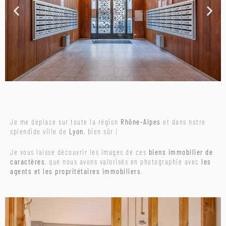
Je me déplace sur toute la région
Rhône-Alpes
et dans notre
splendide ville de
Lyon
, bien sûr !
Je vous laisse découvrir les images de ces
biens immobilier de
caractères
, que nous avons valorisés en photographie avec
les
agents et les propritétaires immobiliers
.